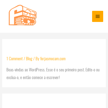
Skip
to
content
MAIN
MEN
Olá, mundo!
1 Comment
/
Blog
/ By
forjasmocam.com
Boas-vindas ao WordPress. Esse é o seu primeiro post. Edite-o ou
exclua-o, e então comece a escrever!