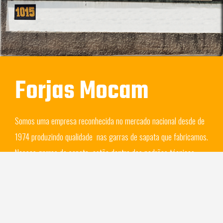
Forjas Mocam
Somos uma empresa reconhecida no mercado nacional desde de
1974 produzindo qualidade nas garras de sapata que fabricamos.
Nossas garras de sapata estão dentro dos padrões técnicos
exigidos e tem como excelência a fabricação das garras de
sapata através do processo de forjamento e têmpera,
proporcionando uma maior durabilidade e vida útil para sua
máquina. Nossa matéria -prima é certificada de origem.